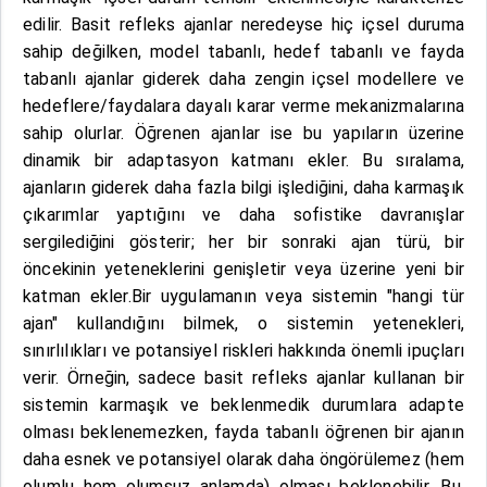
edilir. Basit refleks ajanlar neredeyse hiç içsel duruma
sahip değilken, model tabanlı, hedef tabanlı ve fayda
tabanlı ajanlar giderek daha zengin içsel modellere ve
hedeflere/faydalara dayalı karar verme mekanizmalarına
sahip olurlar. Öğrenen ajanlar ise bu yapıların üzerine
dinamik bir adaptasyon katmanı ekler. Bu sıralama,
ajanların giderek daha fazla bilgi işlediğini, daha karmaşık
çıkarımlar yaptığını ve daha sofistike davranışlar
sergilediğini gösterir; her bir sonraki ajan türü, bir
öncekinin yeteneklerini genişletir veya üzerine yeni bir
katman ekler.Bir uygulamanın veya sistemin "hangi tür
ajan" kullandığını bilmek, o sistemin yetenekleri,
sınırlılıkları ve potansiyel riskleri hakkında önemli ipuçları
verir. Örneğin, sadece basit refleks ajanlar kullanan bir
sistemin karmaşık ve beklenmedik durumlara adapte
olması beklenemezken, fayda tabanlı öğrenen bir ajanın
daha esnek ve potansiyel olarak daha öngörülemez (hem
olumlu hem olumsuz anlamda) olması beklenebilir. Bu,