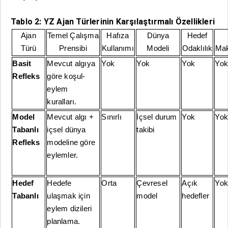
Tablo 2: YZ Ajan Türlerinin Karşılaştırmalı Özellikleri
Ajan
Temel Çalışma
Hafıza
Dünya
Hedef
Türü
Prensibi
Kullanımı
Modeli
Odaklılık
Mak
Basit
Mevcut algıya
Yok
Yok
Yok
Yok
Refleks
göre koşul-
eylem
kuralları.
Model
Mevcut algı +
Sınırlı
İçsel durum
Yok
Yok
Tabanlı
içsel dünya
takibi
Refleks
modeline göre
eylemler.
Hedef
Hedefe
Orta
Çevresel
Açık
Yok
Tabanlı
ulaşmak için
model
hedefler
eylem dizileri
planlama.