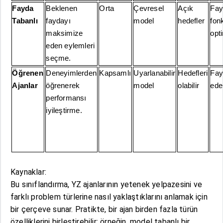
Fayda
Beklenen
Orta
Çevresel
Açık
Fay
Tabanlı
faydayı
model
hedefler
fon
maksimize
opt
eden eylemleri
seçme.
Öğrenen
Deneyimlerden
Kapsamlı
Uyarlanabilir
Hedefleri
Fay
Ajanlar
öğrenerek
model
olabilir
edeb
performansı
iyileştirme.
Kaynaklar:
Bu sınıflandırma, YZ ajanlarının yetenek yelpazesini ve
farklı problem türlerine nasıl yaklaştıklarını anlamak için
bir çerçeve sunar. Pratikte, bir ajan birden fazla türün
özelliklerini birleştirebilir; örneğin, model tabanlı bir