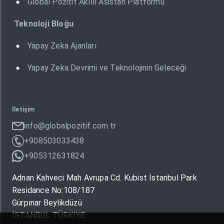
Global Pozitif Akıllı Asistan Platformu
Teknoloji Bloğu
Yapay Zeka Ajanları
Yapay Zeka Devrimi ve Teknolojinin Geleceği
İletişim
info@globalpozitif.com.tr
+908503033438
+905312631824
Adnan Kahveci Mah Avrupa Cd. Kubist İstanbul Park
Residance No:108/187
Gürpınar Beylikdüzü
İSTANBUL TÜRKIYE