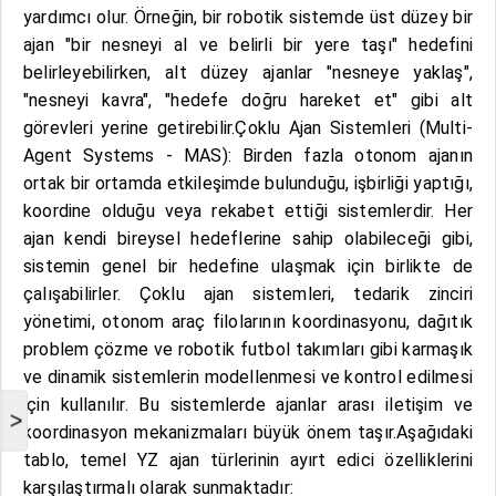
yardımcı olur. Örneğin, bir robotik sistemde üst düzey bir
ajan "bir nesneyi al ve belirli bir yere taşı" hedefini
belirleyebilirken, alt düzey ajanlar "nesneye yaklaş",
"nesneyi kavra", "hedefe doğru hareket et" gibi alt
görevleri yerine getirebilir.Çoklu Ajan Sistemleri (Multi-
Agent Systems - MAS): Birden fazla otonom ajanın
ortak bir ortamda etkileşimde bulunduğu, işbirliği yaptığı,
koordine olduğu veya rekabet ettiği sistemlerdir. Her
ajan kendi bireysel hedeflerine sahip olabileceği gibi,
sistemin genel bir hedefine ulaşmak için birlikte de
çalışabilirler. Çoklu ajan sistemleri, tedarik zinciri
yönetimi, otonom araç filolarının koordinasyonu, dağıtık
problem çözme ve robotik futbol takımları gibi karmaşık
ve dinamik sistemlerin modellenmesi ve kontrol edilmesi
için kullanılır. Bu sistemlerde ajanlar arası iletişim ve
>
koordinasyon mekanizmaları büyük önem taşır.Aşağıdaki
tablo, temel YZ ajan türlerinin ayırt edici özelliklerini
karşılaştırmalı olarak sunmaktadır: