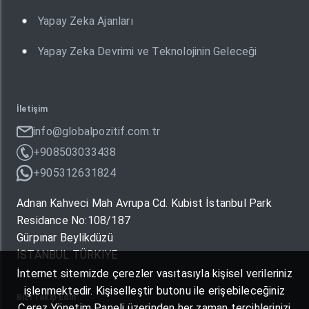
Yapay Zeka Ajanları
Yapay Zeka Devrimi ve Teknolojinin Geleceği
İletişim
info@globalpozitif.com.tr
+908503033438
+905312631824
Adnan Kahveci Mah Avrupa Cd. Kubist İstanbul Park
Residance No:108/187
Gürpınar Beylikdüzü
İSTANBUL TÜRKIYE
İnternet sitemizde çerezler vasıtasıyla kişisel verileriniz
işlenmektedir. Kişiselleştir butonu ile erişebileceğiniz
Bizi Takip Edin
Çerez Yönetim Paneli üzerinden her zaman tercihlerinizi