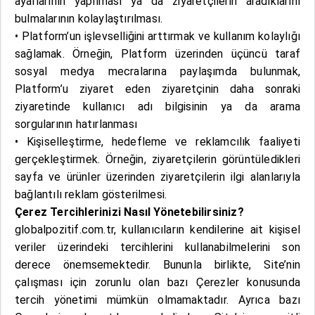
ayarlarının yapılması ya da ziyaretçilerin aradıklarını
bulmalarının kolaylaştırılması.
• Platform’un işlevselliğini arttırmak ve kullanım kolaylığı
sağlamak. Örneğin, Platform üzerinden üçüncü taraf
sosyal medya mecralarına paylaşımda bulunmak,
Platform’u ziyaret eden ziyaretçinin daha sonraki
ziyaretinde kullanıcı adı bilgisinin ya da arama
sorgularının hatırlanması
• Kişiselleştirme, hedefleme ve reklamcılık faaliyeti
gerçekleştirmek. Örneğin, ziyaretçilerin görüntüledikleri
sayfa ve ürünler üzerinden ziyaretçilerin ilgi alanlarıyla
bağlantılı reklam gösterilmesi.
Çerez Tercihlerinizi Nasıl Yönetebilirsiniz?
globalpozitif.com.tr, kullanıcıların kendilerine ait kişisel
veriler üzerindeki tercihlerini kullanabilmelerini son
derece önemsemektedir. Bununla birlikte, Site’nin
çalışması için zorunlu olan bazı Çerezler konusunda
tercih yönetimi mümkün olmamaktadır. Ayrıca bazı