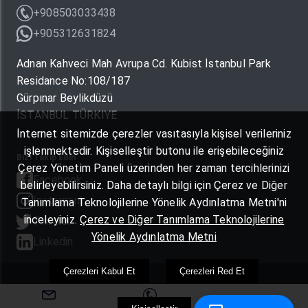
+908503033438
+905312631824
Adnan Kahveci Mah Avrupa Cd. Kubist İstanbul Park
Residance No:108/187
Gürpınar Beylikdüzü
İSTANBUL TÜRKIYE
İnternet sitemizde çerezler vasıtasıyla kişisel verileriniz
işlenmektedir. Kişiselleştir butonu ile erişebileceğiniz
Bizi Takip Edin
Çerez Yönetim Paneli üzerinden her zaman tercihlerinizi
Facebook
belirleyebilirsiniz. Daha detaylı bilgi için Çerez ve Diğer
Instagram
Tanımlama Teknolojilerine Yönelik Aydınlatma Metni'ni
inceleyiniz.
Çerez ve Diğer Tanımlama Teknolojilerine
Twitter
Yönelik Aydınlatma Metni
Linkedin
Çerezleri Kabul Et
Çerezleri Red Et
© 2026 Global Pozitif Teknolojiler. Her Hakkı saklıdır.