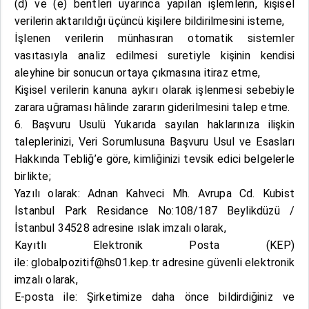
(d) ve (e) bentleri uyarınca yapılan işlemlerin, kişisel
verilerin aktarıldığı üçüncü kişilere bildirilmesini isteme,
İşlenen verilerin münhasıran otomatik sistemler
vasıtasıyla analiz edilmesi suretiyle kişinin kendisi
aleyhine bir sonucun ortaya çıkmasına itiraz etme,
Kişisel verilerin kanuna aykırı olarak işlenmesi sebebiyle
zarara uğraması hâlinde zararın giderilmesini talep etme.
6. Başvuru Usulü Yukarıda sayılan haklarınıza ilişkin
taleplerinizi, Veri Sorumlusuna Başvuru Usul ve Esasları
Hakkında Tebliğ’e göre, kimliğinizi tevsik edici belgelerle
birlikte;
Yazılı olarak: Adnan Kahveci Mh. Avrupa Cd. Kubist
İstanbul Park Residance No:108/187 Beylikdüzü /
İstanbul 34528 adresine ıslak imzalı olarak,
Kayıtlı Elektronik Posta (KEP)
ile:
globalpozitif@hs01.kep.tr
adresine güvenli elektronik
imzalı olarak,
E-posta ile: Şirketimize daha önce bildirdiğiniz ve