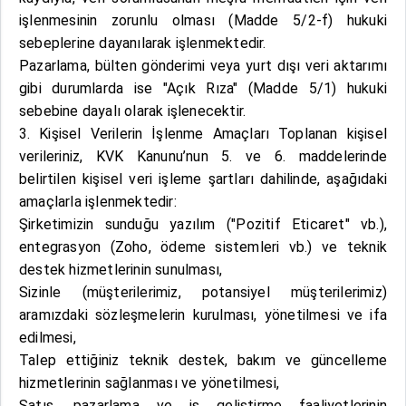
işlenmesinin zorunlu olması (Madde 5/2-f) hukuki
sebeplerine dayanılarak işlenmektedir.
Pazarlama, bülten gönderimi veya yurt dışı veri aktarımı
gibi durumlarda ise "Açık Rıza" (Madde 5/1) hukuki
sebebine dayalı olarak işlenecektir.
3. Kişisel Verilerin İşlenme Amaçları Toplanan kişisel
verileriniz, KVK Kanunu’nun 5. ve 6. maddelerinde
belirtilen kişisel veri işleme şartları dahilinde, aşağıdaki
amaçlarla işlenmektedir:
Şirketimizin sunduğu yazılım ("Pozitif Eticaret" vb.),
entegrasyon (Zoho, ödeme sistemleri vb.) ve teknik
destek hizmetlerinin sunulması,
Sizinle (müşterilerimiz, potansiyel müşterilerimiz)
aramızdaki sözleşmelerin kurulması, yönetilmesi ve ifa
edilmesi,
Talep ettiğiniz teknik destek, bakım ve güncelleme
hizmetlerinin sağlanması ve yönetilmesi,
Satış, pazarlama ve iş geliştirme faaliyetlerinin