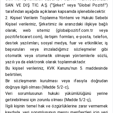
SAN. VE DIŞ TİC. A.Ş. (“Şirket” veya “Global Pozitif”)
tarafından aşağıda açıklanan kapsamda işlenebilecektir.
2. Kişisel Verilerin Toplanma Yöntemi ve Hukuki Sebebi
Kişisel verileriniz, Şirketimiz ile aranızdaki ilişkiye bağlı
olarak; web sitemiz (globalpozitif.com.tr veya
pozitifeticaret.com), iletişim formları, e-posta, telefon,
destek yazılımları, sosyal medya, fuar ve etkinlikler, iş
başvuruları veya imzaladığımız sözleşmeler gibi
otomatik veya otomatik olmayan yöntemlerle sözlü,
yazılı ya da elektronik olarak toplanmaktadır.
Bu kişisel verileriniz, KVK Kanunu’nun 5. maddesinde
belirtilen;
Bir sözleşmenin kurulması veya ifasıyla doğrudan
doğruya ilgili olması (Madde 5/2-c),
Veri sorumlusunun hukuki yükümlülüğünü yerine
getirebilmesi için zorunlu olması (Madde 5/2-ç),
İlgili kişinin temel hak ve özgürlüklerine zarar vermemek
kaydıyla, veri sorumlusunun meşru menfaatleri için veri