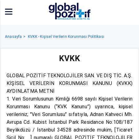
Anasayfa
KVKK - Kişisel Verilerin Korunması Politikası
KVKK
GLOBAL POZİTİF TEKNOLOJİLER SAN. VE DIŞ TİC. A.Ş.
KİŞİSEL VERİLERİN KORUNMASI KANUNU (KVKK)
AYDINLATMA METNİ
1. Veri Sorumlusunun Kimliği 6698 sayılı Kişisel Verilerin
Korunması Kanunu (“KVK Kanunu”) uyarınca, kişisel
verileriniz; "Veri Sorumlusu" sıfatıyla, Adnan Kahveci Mh.
Avrupa Cd. Kubist İstanbul Park Residance No:108/187
Beylikdüzü / İstanbul 34528 adresinde mukim, [Ticaret
Sicil No: …] numaralı GLOBAL POZİTİF TEKNOLOJİLER