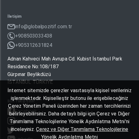
İletişim
info@globalpozitif.com.tr
+908503033438
+905312631824
Adnan Kahveci Mah Avrupa Cd. Kubist İstanbul Park
Residance No:108/187
Gürpınar Beylikdüzü
İSTANBUL TÜRKIYE
İnternet sitemizde çerezler vasıtasıyla kişisel verileriniz
işlenmektedir. Kişiselleştir butonu ile erişebileceğiniz
Bizi Takip Edin
Çerez Yönetim Paneli üzerinden her zaman tercihlerinizi
Facebook
belirleyebilirsiniz. Daha detaylı bilgi için Çerez ve Diğer
Instagram
Tanımlama Teknolojilerine Yönelik Aydınlatma Metni'ni
inceleyiniz.
Çerez ve Diğer Tanımlama Teknolojilerine
Twitter
Yönelik Aydınlatma Metni