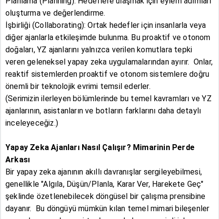
Planlama (Planning): Hedeflere ulaşmak için eylem adımları
oluşturma ve değerlendirme.
İşbirliği (Collaborating): Ortak hedefler için insanlarla veya
diğer ajanlarla etkileşimde bulunma. Bu proaktif ve otonom
doğaları, YZ ajanlarını yalnızca verilen komutlara tepki
veren geleneksel yapay zeka uygulamalarından ayırır. Onlar,
reaktif sistemlerden proaktif ve otonom sistemlere doğru
önemli bir teknolojik evrimi temsil ederler.
(Serimizin ilerleyen bölümlerinde bu temel kavramları ve YZ
ajanlarının, asistanların ve botların farklarını daha detaylı
inceleyeceğiz.)
Yapay Zeka Ajanları Nasıl Çalışır? Mimarinin Perde
Arkası
Bir yapay zeka ajanının akıllı davranışlar sergileyebilmesi,
genellikle "Algıla, Düşün/Planla, Karar Ver, Harekete Geç"
şeklinde özetlenebilecek döngüsel bir çalışma prensibine
dayanır. Bu döngüyü mümkün kılan temel mimari bileşenler