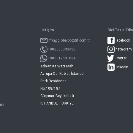
İletişim
Bizi Takip Edin
info@globalpozitif.com.tr
Facebook
+908503033438
Instagram
+905312631824
Twitter
Adnan Kahveci Mah
Linkedin
Avrupa Cd. Kubist İstanbul
Park Residance
No:108/187
Gürpınar Beylikdüzü
İSTANBUL TÜRKIYE
imi