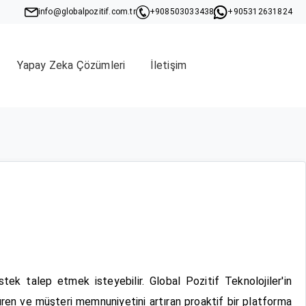
info@globalpozitif.com.tr
+908503033438
+905312631824
Yapay Zeka Çözümleri
İletişim
stek talep etmek isteyebilir. Global Pozitif Teknolojiler'in
ştüren ve müşteri memnuniyetini artıran proaktif bir platforma