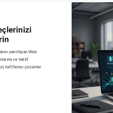
çlerinizi
rin
ularını yanıtlayan Web
larına ve teklif
üzü hafifleten çözümler