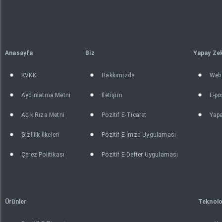
Anasayfa
Biz
Yapay Ze
KVKK
Hakkımızda
Web 
Aydınlatma Metni
İletişim
E-po
Açık Rıza Metni
Pozitif E-Ticaret
Yapa
Gizlilik İlkeleri
Pozitif E-İmza Uygulaması
Çerez Politikası
Pozitif E-Defter Uygulaması
Ürünler
Teknolo