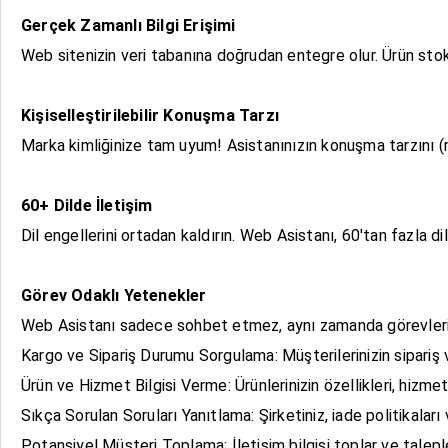
Gerçek Zamanlı Bilgi Erişimi
Web sitenizin veri tabanına doğrudan entegre olur. Ürün stoklar
Kişiselleştirilebilir Konuşma Tarzı
Marka kimliğinize tam uyum! Asistanınızın konuşma tarzını (re
60+ Dilde İletişim
Dil engellerini ortadan kaldırın. Web Asistanı, 60'tan fazla di
Görev Odaklı Yetenekler
Web Asistanı sadece sohbet etmez, aynı zamanda görevleri d
Kargo ve Sipariş Durumu Sorgulama: Müşterilerinizin sipariş 
Ürün ve Hizmet Bilgisi Verme: Ürünlerinizin özellikleri, hizme
Sıkça Sorulan Soruları Yanıtlama: Şirketiniz, iade politikaları
Potansiyel Müşteri Toplama: İletişim bilgisi toplar ve talepler