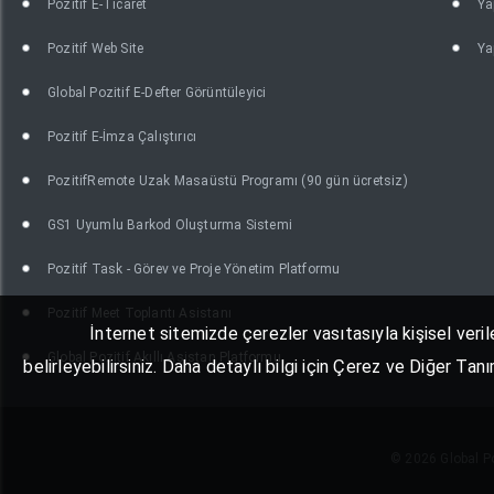
Pozitif E-Ticaret
Ya
Pozitif Web Site
Ya
Global Pozitif E-Defter Görüntüleyici
Pozitif E-İmza Çalıştırıcı
PozitifRemote Uzak Masaüstü Programı (90 gün ücretsiz)
GS1 Uyumlu Barkod Oluşturma Sistemi
Pozitif Task - Görev ve Proje Yönetim Platformu
Pozitif Meet Toplantı Asistanı
İnternet sitemizde çerezler vasıtasıyla kişisel veril
Global Pozitif Akıllı Asistan Platformu
belirleyebilirsiniz. Daha detaylı bilgi için Çerez ve Diğer Ta
© 2026 Global Poz