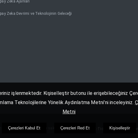
pay Zeka Ajanları
pay Zeka Devrimi ve Teknolojinin Geleceği
eriniz işlenmektedir. Kişiselleştir butonu ile erişebileceğiniz Ç
nımlama Teknolojilerine Yönelik Aydınlatma Metni'ni inceleyiniz.
Ç
Metni
Çerezleri Kabul Et
Çerezleri Red Et
Kişiselleştir
itif Teknolojiler. Her Hakkı saklıdır.
Pozitif E-Ticaret Yazılımı Kulla