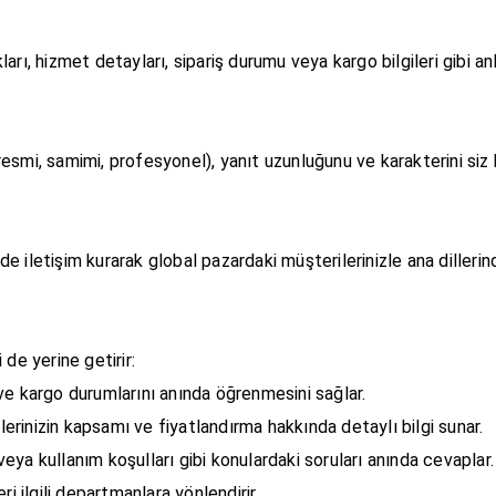
ı, hizmet detayları, sipariş durumu veya kargo bilgileri gibi anlık
smi, samimi, profesyonel), yanıt uzunluğunu ve karakterini siz be
lde iletişim kurarak global pazardaki müşterilerinizle ana dilleri
e yerine getirir:
ve kargo durumlarını anında öğrenmesini sağlar.
tlerinizin kapsamı ve fiyatlandırma hakkında detaylı bilgi sunar.
 veya kullanım koşulları gibi konulardaki soruları anında cevaplar.
i ilgili departmanlara yönlendirir.